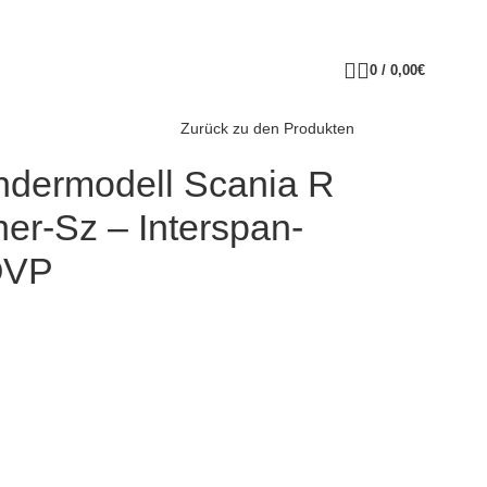
0
/
0,00
€
Zurück zu den Produkten
ndermodell Scania R
er-Sz – Interspan-
OVP