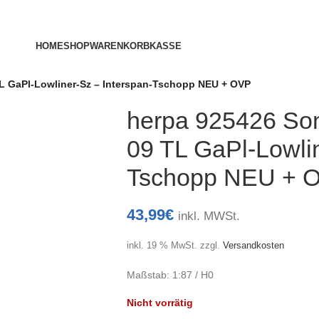
HOME
SHOP
WARENKORB
KASSE
L GaPl-Lowliner-Sz – Interspan-Tschopp NEU + OVP
herpa 925426 So
09 TL GaPl-Lowlin
Tschopp NEU + 
43,99
€
inkl. MWSt.
inkl. 19 % MwSt.
zzgl.
Versandkosten
Maßstab: 1:87 / H0
Nicht vorrätig