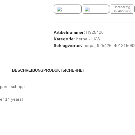
Barzahlung
Bei Abholung
Artikelnummer:
H925426
Kategorie:
herpa - LKW
Schlagwörter:
herpa
,
925426
,
40131509
BESCHREIBUNG
PRODUKTSICHERHEIT
span-Tschopp
der 14 years!