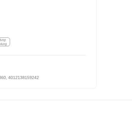
lung
olung
360
,
4012138159242