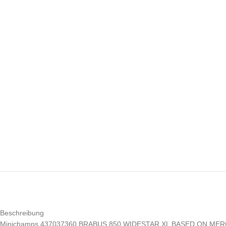
Beschreibung
Minichamps 437037360 BRABUS 850 WIDESTAR XL BASED ON MER