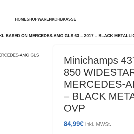
HOME
SHOP
WARENKORB
KASSE
XL BASED ON MERCEDES-AMG GLS 63 – 2017 – BLACK METALLIC
Minichamps 4
850 WIDESTA
MERCEDES-AM
– BLACK META
OVP
84,99
€
inkl. MWSt.