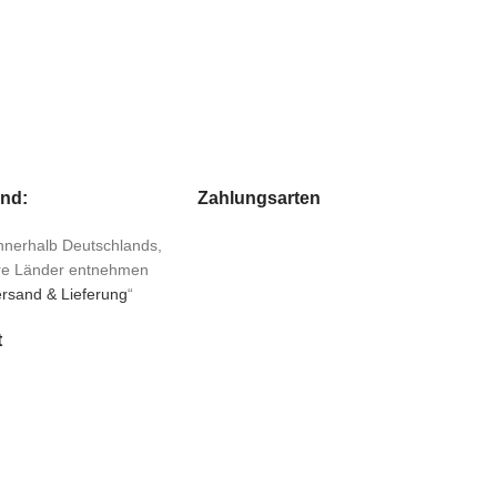
and:
Zahlungsarten
 innerhalb Deutschlands,
ere Länder entnehmen
rsand & Lieferung
“
t