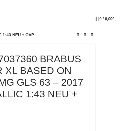
0
/
0,00
€
 1:43 NEU + OVP
37037360 BRABUS
R XL BASED ON
G GLS 63 – 2017
LLIC 1:43 NEU +