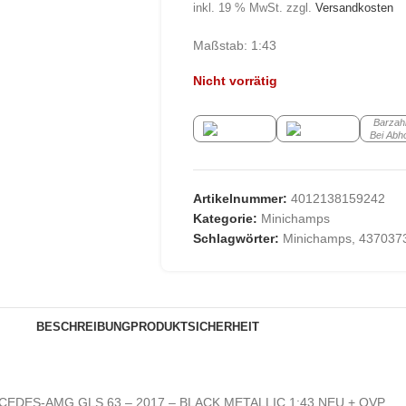
inkl. 19 % MwSt.
zzgl.
Versandkosten
Maßstab: 1:43
Nicht vorrätig
Barzah
Bei Abh
Artikelnummer:
4012138159242
Kategorie:
Minichamps
Schlagwörter:
Minichamps
,
437037
BESCHREIBUNG
PRODUKTSICHERHEIT
CEDES-AMG GLS 63 – 2017 – BLACK METALLIC 1:43 NEU + OVP