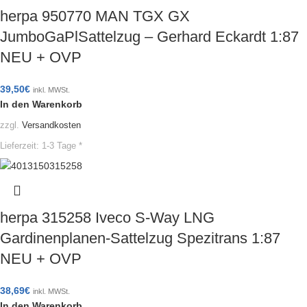
herpa 950770 MAN TGX GX
JumboGaPlSattelzug – Gerhard Eckardt 1:87
NEU + OVP
39,50
€
inkl. MWSt.
In den Warenkorb
zzgl.
Versandkosten
Lieferzeit:
1-3 Tage *
herpa 315258 Iveco S-Way LNG
Gardinenplanen-Sattelzug Spezitrans 1:87
NEU + OVP
38,69
€
inkl. MWSt.
In den Warenkorb