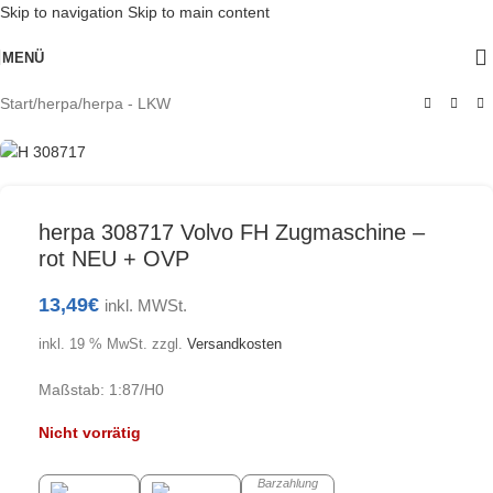
Skip to navigation
Skip to main content
AUSV
MENÜ
ERKA
UFT
Start
/
herpa
/
herpa - LKW
herpa 308717 Volvo FH Zugmaschine –
rot NEU + OVP
13,49
€
inkl. MWSt.
inkl. 19 % MwSt.
zzgl.
Versandkosten
Maßstab: 1:87/H0
Nicht vorrätig
Barzahlung