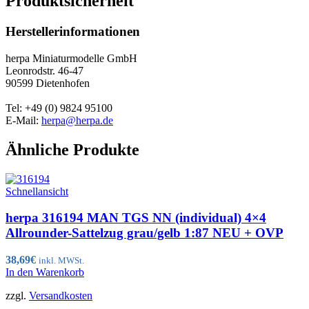
Produktsicherheit
Herstellerinformationen
herpa Miniaturmodelle GmbH
Leonrodstr. 46-47
90599 Dietenhofen
Tel: +49 (0) 9824 95100
E-Mail:
herpa@herpa.de
Ähnliche Produkte
Schnellansicht
herpa 316194 MAN TGS NN (individual) 4×4
Allrounder-Sattelzug grau/gelb 1:87 NEU + OVP
38,69
€
inkl. MWSt.
In den Warenkorb
zzgl.
Versandkosten