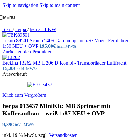
Skip to navigation
Skip to main content
MENÜ
Start
/
herpa
/
herpa - LKW
Tekno 89501 Scania 540S Gardinenplanen-Sz Vögel Fernfahrer
1:50 NEU + OVP
195,00
€
inkl. MWSt.
Zurück zu den Produkten
Brekina 13262 MB L 206 D Kombi - Transportlader Luftfracht
15,29
€
inkl. MWSt.
Ausverkauft
Klick zum Vergrößern
herpa 013437 MiniKit: MB Sprinter mit
Kofferaufbau – weiß 1:87 NEU + OVP
9,89
€
inkl. MWSt.
inkl. 19 % MwSt.
zzgl.
Versandkosten