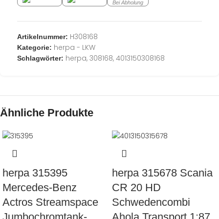
Bei Abholung
H308168
Artikelnummer:
herpa - LKW
Kategorie:
herpa
,
308168
,
4013150308168
Schlagwörter:
Ähnliche Produkte
herpa 315395
herpa 315678 Scania
Mercedes-Benz
CR 20 HD
Actros Streamspace
Schwedencombi
Jumbochromtank-
Ahola Transport 1:87