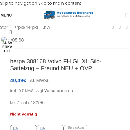
Skip to navigation
Skip to main content
MENÜ
Start
/
herpa
/
herpa - LKW
Klick zum Vergrößern
AUSV
ERKA
UFT
herpa 308168 Volvo FH Gl. XL Silo-
Sattelzug – Freund NEU + OVP
40,49
€
inkl. MWSt.
inkl. 19 % MwSt.
zzgl.
Versandkosten
Maßstab: 1:87/H0
Nicht vorrätig
Barzahlung