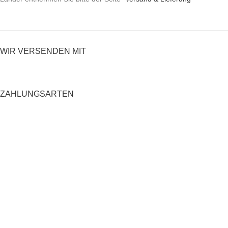
WIR VERSENDEN MIT
ZAHLUNGSARTEN
RECHTLICHES
Datenschutzerklärung
AGB
Impressum
Zahlung und Versand
Widerrufsrecht
Shop