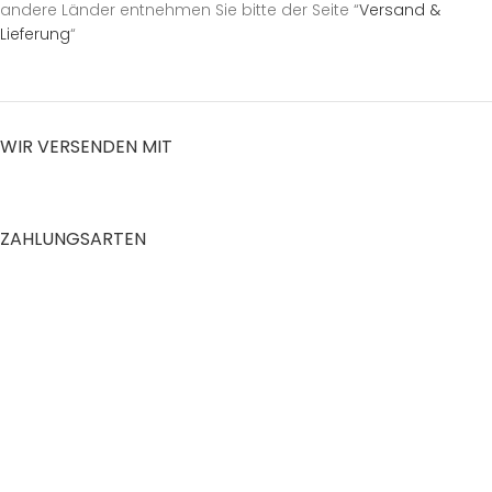
andere Länder entnehmen Sie bitte der Seite “
Versand &
Lieferung
“
WIR VERSENDEN MIT
ZAHLUNGSARTEN
RECHTLICHES
Datenschutzerklärung
AGB
Impressum
Zahlung und Versand
Widerrufsrecht