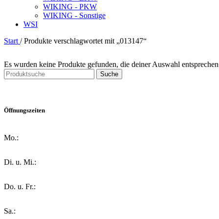
WIKING - PKW
WIKING - Sonstige
WSI
Start
/
Produkte verschlagwortet mit „013147“
Es wurden keine Produkte gefunden, die deiner Auswahl entsprechen
Suche
Öffnungszeiten
Mo.:
Di. u. Mi.:
Do. u. Fr.:
Sa.: