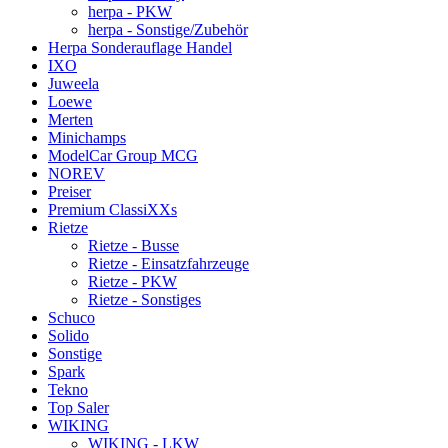
herpa - PKW
herpa - Sonstige/Zubehör
Herpa Sonderauflage Handel
IXO
Juweela
Loewe
Merten
Minichamps
ModelCar Group MCG
NOREV
Preiser
Premium ClassiXXs
Rietze
Rietze - Busse
Rietze - Einsatzfahrzeuge
Rietze - PKW
Rietze - Sonstiges
Schuco
Solido
Sonstige
Spark
Tekno
Top Saler
WIKING
WIKING - LKW