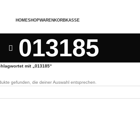
HOME
SHOP
WARENKORB
KASSE
013185
chlagwortet mit „013185“
ukte gefunden, die deiner Auswahl entsprechen.