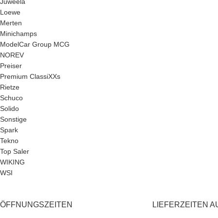
Juweela
Loewe
Merten
Minichamps
ModelCar Group MCG
NOREV
Preiser
Premium ClassiXXs
Rietze
Schuco
Solido
Sonstige
Spark
Tekno
Top Saler
WIKING
WSI
ÖFFNUNGSZEITEN
LIEFERZEITEN A