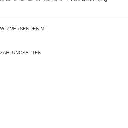
WIR VERSENDEN MIT
ZAHLUNGSARTEN
RECHTLICHES
Datenschutzerklärung
AGB
Impressum
Zahlung und Versand
Widerrufsrecht
Shop