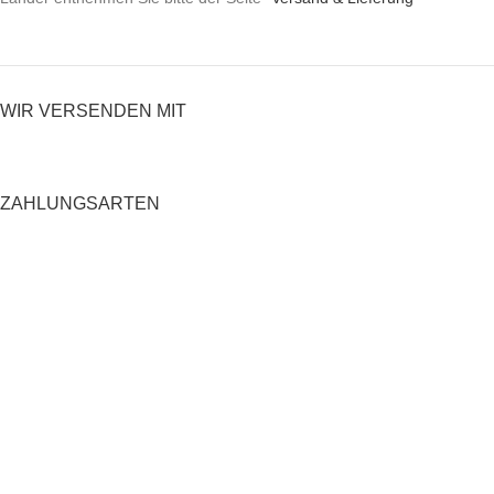
WIR VERSENDEN MIT
ZAHLUNGSARTEN
RECHTLICHES
Datenschutzerklärung
AGB
Impressum
Zahlung und Versand
Widerrufsrecht
Shop