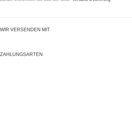
WIR VERSENDEN MIT
ZAHLUNGSARTEN
RECHTLICHES
Datenschutzerklärung
AGB
Impressum
Zahlung und Versand
Widerrufsrecht
Shop