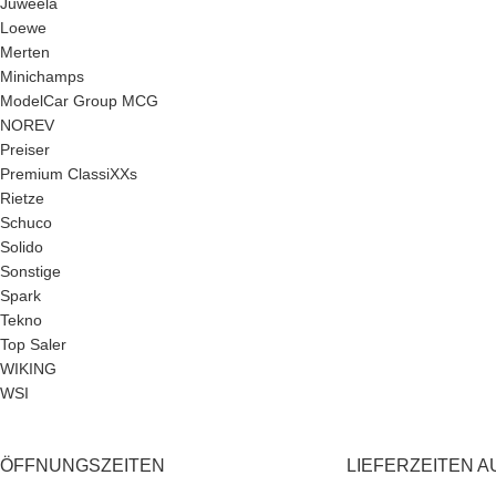
Juweela
Loewe
Merten
Minichamps
ModelCar Group MCG
NOREV
Preiser
Premium ClassiXXs
Rietze
Schuco
Solido
Sonstige
Spark
Tekno
Top Saler
WIKING
WSI
ÖFFNUNGSZEITEN
LIEFERZEITEN A