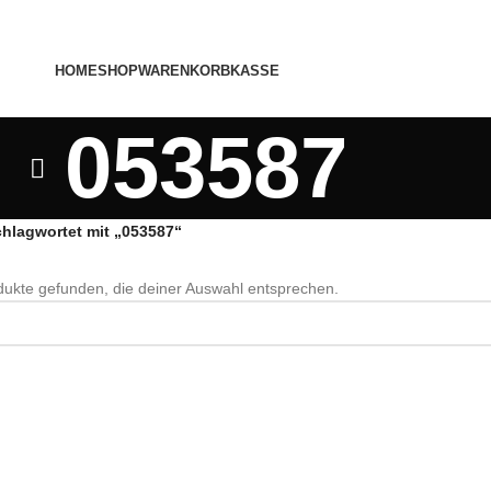
HOME
SHOP
WARENKORB
KASSE
053587
chlagwortet mit „053587“
ukte gefunden, die deiner Auswahl entsprechen.