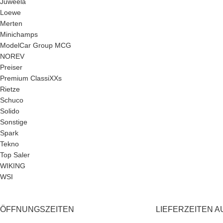
Juweela
Loewe
Merten
Minichamps
ModelCar Group MCG
NOREV
Preiser
Premium ClassiXXs
Rietze
Schuco
Solido
Sonstige
Spark
Tekno
Top Saler
WIKING
WSI
ÖFFNUNGSZEITEN
LIEFERZEITEN A