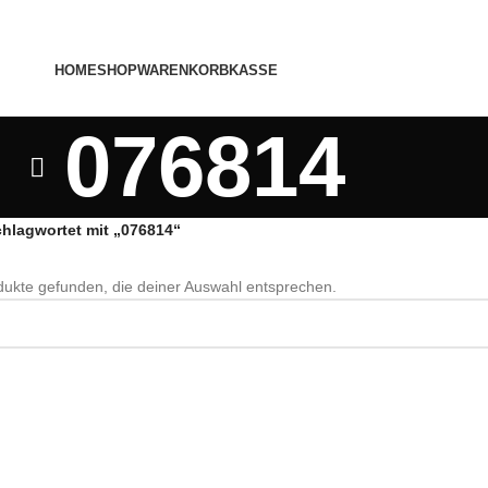
HOME
SHOP
WARENKORB
KASSE
076814
chlagwortet mit „076814“
ukte gefunden, die deiner Auswahl entsprechen.