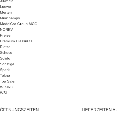
Juweela
Loewe
Merten
Minichamps
ModelCar Group MCG
NOREV
Preiser
Premium ClassiXXs
Rietze
Schuco
Solido
Sonstige
Spark
Tekno
Top Saler
WIKING
WSI
ÖFFNUNGSZEITEN
LIEFERZEITEN A