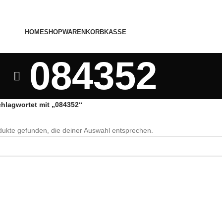
HOME
SHOP
WARENKORB
KASSE
084352
chlagwortet mit „084352“
ukte gefunden, die deiner Auswahl entsprechen.