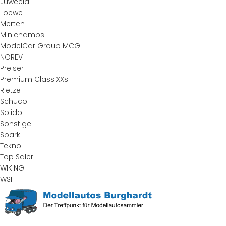
Juweela
Loewe
Merten
Minichamps
ModelCar Group MCG
NOREV
Preiser
Premium ClassiXXs
Rietze
Schuco
Solido
Sonstige
Spark
Tekno
Top Saler
WIKING
WSI