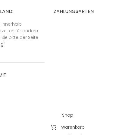
SLAND:
ZAHLUNGSARTEN
n innerhalb
rzeiten für andere
ie bitte der Seite
ng
“
MIT
Shop
Warenkorb