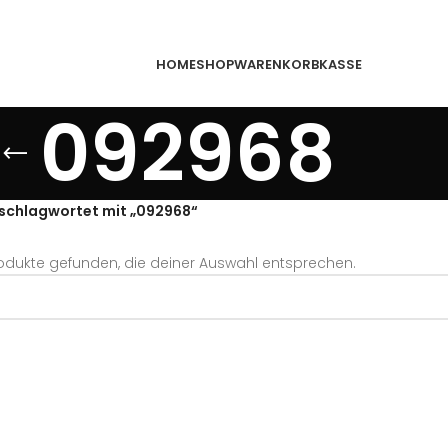
HOME
SHOP
WARENKORB
KASSE
092968
schlagwortet mit „092968“
odukte gefunden, die deiner Auswahl entsprechen.