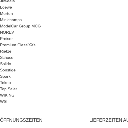
Juweela
Loewe
Merten
Minichamps
ModelCar Group MCG
NOREV
Preiser
Premium ClassiXXs
Rietze
Schuco
Solido
Sonstige
Spark
Tekno
Top Saler
WIKING
WSI
ÖFFNUNGSZEITEN
LIEFERZEITEN A