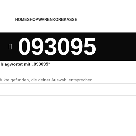
HOME
SHOP
WARENKORB
KASSE
093095
chlagwortet mit „093095“
ukte gefunden, die deiner Auswahl entsprechen.