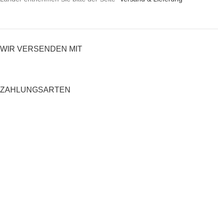
WIR VERSENDEN MIT
ZAHLUNGSARTEN
RECHTLICHES
Datenschutzerklärung
AGB
Impressum
Zahlung und Versand
Widerrufsrecht
Shop