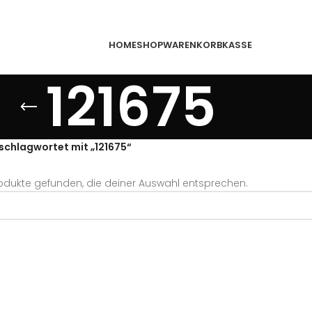
HOME
SHOP
WARENKORB
KASSE
121675
schlagwortet mit „121675“
odukte gefunden, die deiner Auswahl entsprechen.