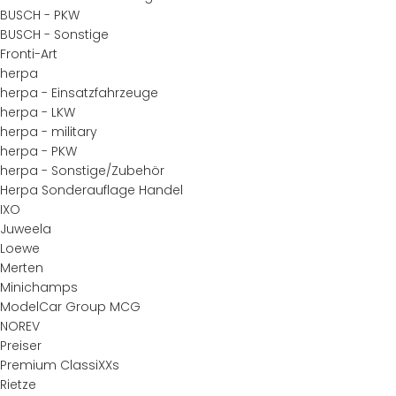
BUSCH - PKW
BUSCH - Sonstige
Fronti-Art
herpa
herpa - Einsatzfahrzeuge
herpa - LKW
herpa - military
herpa - PKW
herpa - Sonstige/Zubehör
Herpa Sonderauflage Handel
IXO
Juweela
Loewe
Merten
Minichamps
ModelCar Group MCG
NOREV
Preiser
Premium ClassiXXs
Rietze