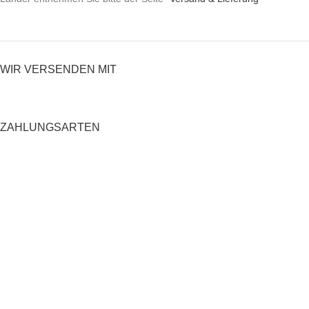
WIR VERSENDEN MIT
ZAHLUNGSARTEN
RECHTLICHES
Datenschutzerklärung
AGB
Impressum
Zahlung und Versand
Widerrufsrecht
Shop