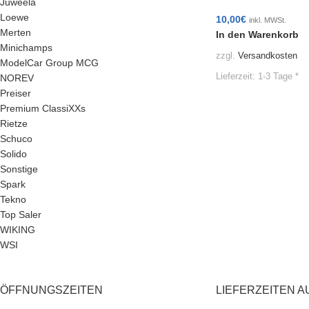
Juweela
Loewe
10,00
€
inkl. MWSt.
Merten
In den Warenkorb
Minichamps
zzgl.
Versandkosten
ModelCar Group MCG
Lieferzeit:
1-3 Tage *
NOREV
Preiser
Premium ClassiXXs
Rietze
Schuco
Solido
Sonstige
Spark
Tekno
Top Saler
WIKING
WSI
ÖFFNUNGSZEITEN
LIEFERZEITEN A