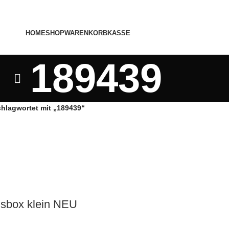
HOME
SHOP
WARENKORB
KASSE
189439
chlagwortet mit „189439“
sbox klein NEU