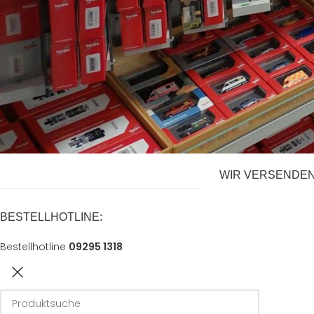
ÖFFNUNGSZEITEN
LIEFERZEITEN A
Mo.:
Geschlossen
*gilt für Lieferunge
Deutschlands, Liefe
Di. u. Mi.:
14:00-18:00
Länder entnehmen S
“
Versand & Lieferu
Do. u. Fr.:
9:30-18:00
Sa.:
9:30-13:00
WIR VERSENDEN
BESTELLHOTLINE:
Bestellhotline
09295 1318