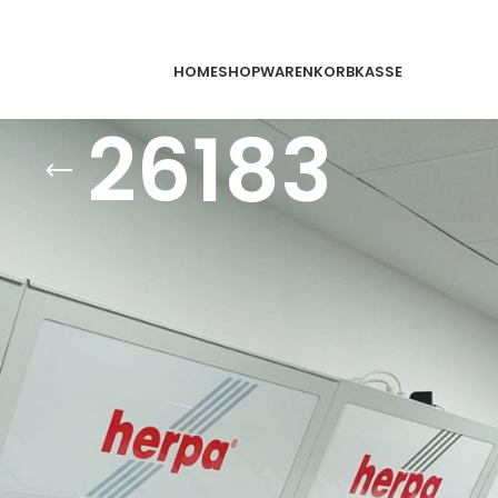
HOME
SHOP
WARENKORB
KASSE
26183
schlagwortet mit „26183“
odukte gefunden, die deiner Auswahl entsprechen.