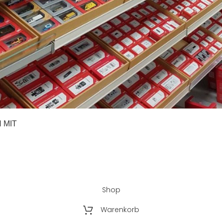
USLAND:
ZAHLUNGSARTEN
n innerhalb
rzeiten für andere
ie bitte der Seite
ng
“
 MIT
Shop
Warenkorb