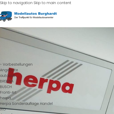
Skip to navigation
Skip to main content
Start
/
Produkte ver
HERSTELLER
- Vorbestellungen
Es wurden keine Pr
Angebote
autocult
BREKINA
Suche
BUSCH
Fronti-Art
herpa
Herpa Sonderauflage Handel
IXO