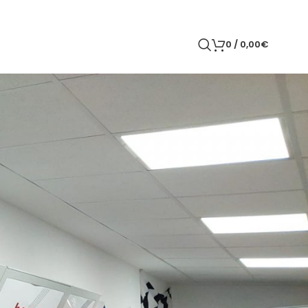
0
/
0,00
€