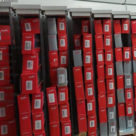
Juweela
Loewe
Merten
Minichamps
ModelCar Group MCG
NOREV
Preiser
Premium ClassiXXs
Rietze
Schuco
Solido
Sonstige
Spark
Tekno
Top Saler
WIKING
WSI