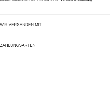
WIR VERSENDEN MIT
ZAHLUNGSARTEN
RECHTLICHES
Datenschutzerklärung
AGB
Impressum
Zahlung und Versand
Widerrufsrecht
Shop