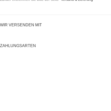
WIR VERSENDEN MIT
ZAHLUNGSARTEN
RECHTLICHES
Datenschutzerklärung
AGB
Impressum
Zahlung und Versand
Widerrufsrecht
Shop