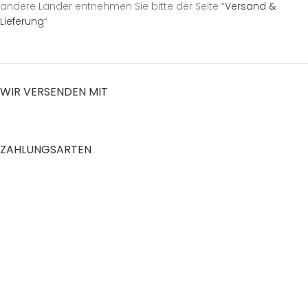
andere Länder entnehmen Sie bitte der Seite “
Versand &
Lieferung
“
WIR VERSENDEN MIT
ZAHLUNGSARTEN
RECHTLICHES
Datenschutzerklärung
AGB
Impressum
Zahlung und Versand
Widerrufsrecht