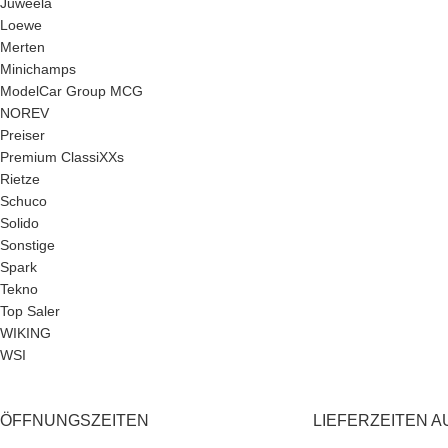
Juweela
Loewe
Merten
Minichamps
ModelCar Group MCG
NOREV
Preiser
Premium ClassiXXs
Rietze
Schuco
Solido
Sonstige
Spark
Tekno
Top Saler
WIKING
WSI
ÖFFNUNGSZEITEN
LIEFERZEITEN A