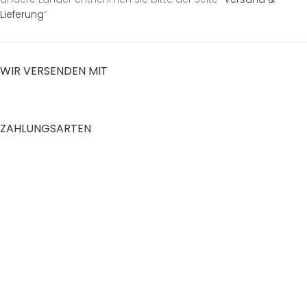
Lieferung
“
WIR VERSENDEN MIT
ZAHLUNGSARTEN
RECHTLICHES
Datenschutzerklärung
AGB
Impressum
Zahlung und Versand
Widerrufsrecht
Shop