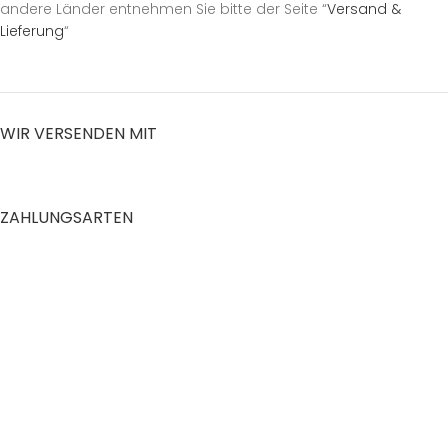
andere Länder entnehmen Sie bitte der Seite “
Versand &
Lieferung
“
WIR VERSENDEN MIT
ZAHLUNGSARTEN
RECHTLICHES
Datenschutzerklärung
AGB
Impressum
Zahlung und Versand
Widerrufsrecht