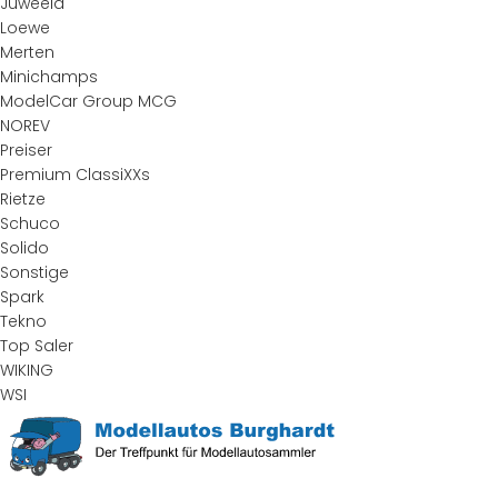
Juweela
Loewe
Merten
Minichamps
ModelCar Group MCG
NOREV
Preiser
Premium ClassiXXs
Rietze
Schuco
Solido
Sonstige
Spark
Tekno
Top Saler
WIKING
WSI