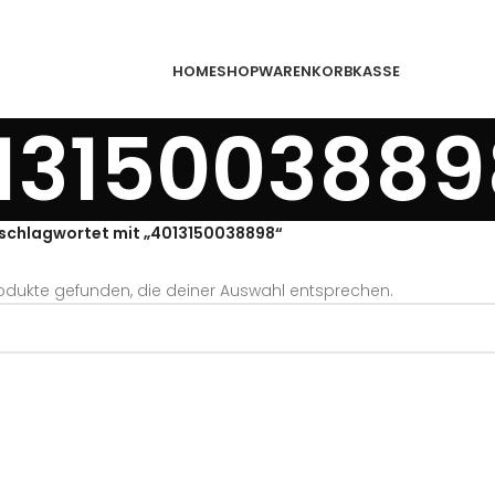
HOME
SHOP
WARENKORB
KASSE
1315003889
schlagwortet mit „4013150038898“
odukte gefunden, die deiner Auswahl entsprechen.