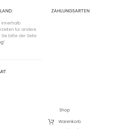
SLAND:
ZAHLUNGSARTEN
n innerhalb
rzeiten für andere
ie bitte der Seite
ng
“
MIT
Shop
Warenkorb