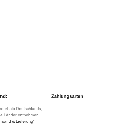
and:
Zahlungsarten
 innerhalb Deutschlands,
ere Länder entnehmen
rsand & Lieferung
“