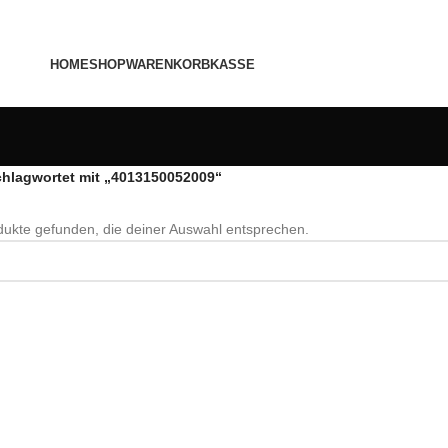
HOME
SHOP
WARENKORB
KASSE
chlagwortet mit „4013150052009“
ukte gefunden, die deiner Auswahl entsprechen.