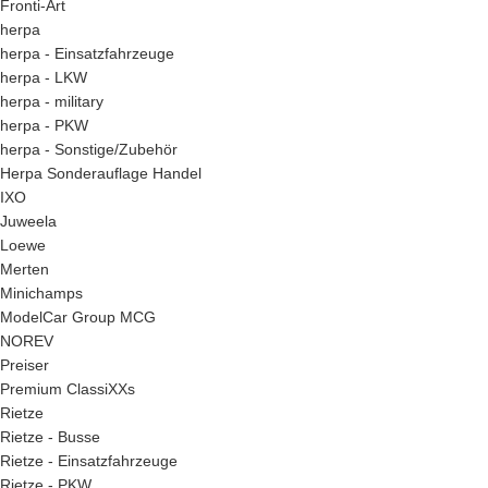
Fronti-Art
herpa
herpa - Einsatzfahrzeuge
herpa - LKW
herpa - military
herpa - PKW
herpa - Sonstige/Zubehör
Herpa Sonderauflage Handel
IXO
Juweela
Loewe
Merten
Minichamps
ModelCar Group MCG
NOREV
Preiser
Premium ClassiXXs
Rietze
Rietze - Busse
Rietze - Einsatzfahrzeuge
Rietze - PKW