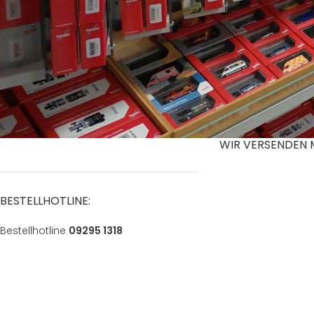
ÖFFNUNGSZEITEN
LIEFERZEITEN AU
Mo.:
Geschlossen
*gilt für Lieferunge
Deutschlands, Liefe
Di. u. Mi.:
14:00-18:00
Länder entnehmen S
“
Versand & Lieferu
Do. u. Fr.:
9:30-18:00
Sa.:
9:30-13:00
WIR VERSENDEN 
BESTELLHOTLINE:
Bestellhotline
09295 1318