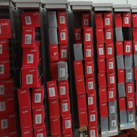
Loewe
Merten
Minichamps
ModelCar Group MCG
NOREV
Preiser
Premium ClassiXXs
Rietze
Schuco
Solido
Sonstige
Spark
Tekno
Top Saler
WIKING
WSI