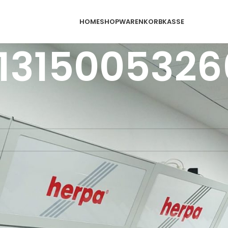
HOME
SHOP
WARENKORB
KASSE
1315005326
schlagwortet mit „4013150053266“
odukte gefunden, die deiner Auswahl entsprechen.