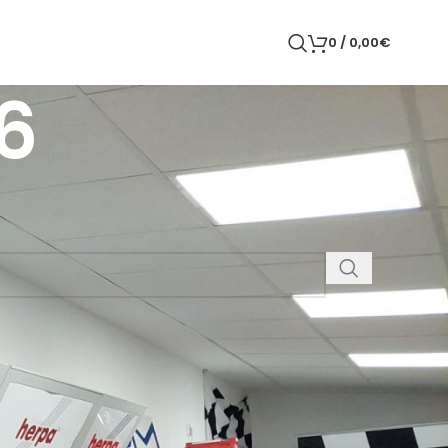
0
/
0,00
€
6