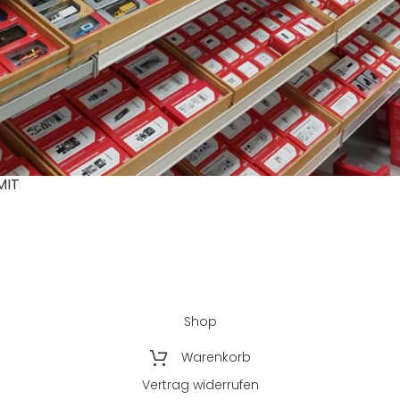
SLAND:
ZAHLUNGSARTEN
n innerhalb
rzeiten für andere
ie bitte der Seite
ng
“
MIT
Shop
Warenkorb
Vertrag widerrufen