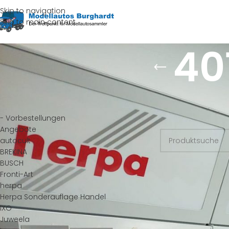
Skip to navigation
Skip to main content
40
HERSTELLER
Start
/
Produkte ver
- Vorbestellungen
Es wurden keine Pr
Angebote
autocult
BREKINA
BUSCH
Fronti-Art
herpa
Herpa Sonderauflage Handel
IXO
Juweela