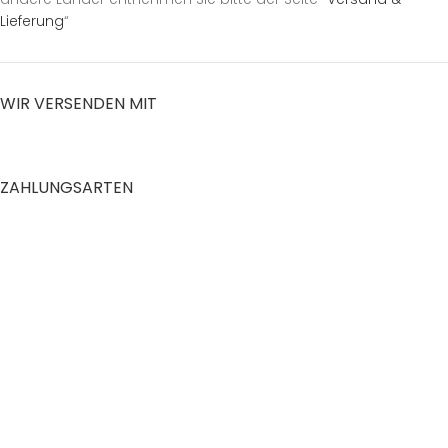
Lieferung
“
WIR VERSENDEN MIT
ZAHLUNGSARTEN
RECHTLICHES
Datenschutzerklärung
AGB
Impressum
Zahlung und Versand
Widerrufsrecht
Shop