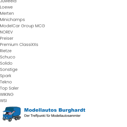
Juweela
Loewe
Merten
Minichamps
ModelCar Group MCG
NOREV
Preiser
Premium ClassiXXs
Rietze
Schuco
Solido
Sonstige
Spark
Tekno
Top Saler
WIKING
WSI