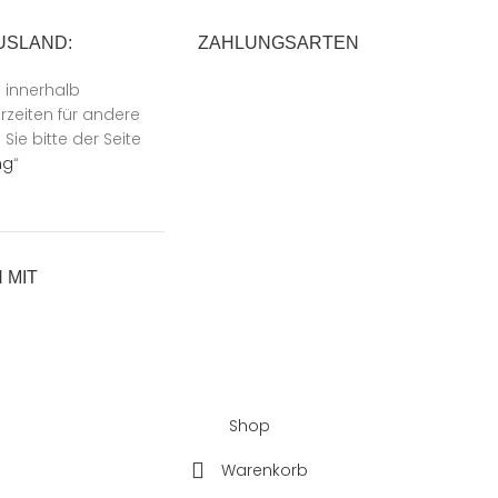
USLAND:
ZAHLUNGSARTEN
n innerhalb
rzeiten für andere
ie bitte der Seite
ng
“
 MIT
Shop
Warenkorb