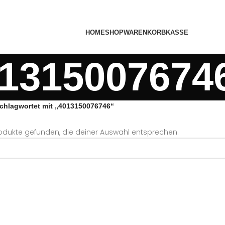
HOME
SHOP
WARENKORB
KASSE
1315007674
chlagwortet mit „4013150076746“
odukte gefunden, die deiner Auswahl entsprechen.