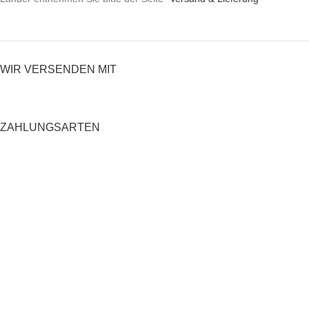
WIR VERSENDEN MIT
ZAHLUNGSARTEN
RECHTLICHES
Datenschutzerklärung
AGB
Impressum
Zahlung und Versand
Widerrufsrecht
Shop