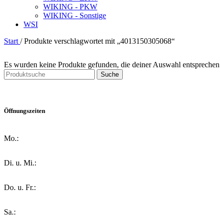
WIKING - PKW
WIKING - Sonstige
WSI
Start
/
Produkte verschlagwortet mit „4013150305068“
Es wurden keine Produkte gefunden, die deiner Auswahl entsprechen
Suche
Öffnungszeiten
Mo.:
Di. u. Mi.:
Do. u. Fr.:
Sa.: