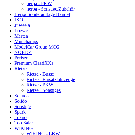
herpa - PKW
herpa - Sonstige/Zubehör
Herpa Sonderauflage Handel
IXO
Juweela
Loewe
Merten
Minichamps
ModelCar Group MCG
NOREV
Preiser
Premium ClassiXXs
Rietze
Rietze - Busse
Rietze - Einsatzfahrzeuge
Rietze - PKW
Rietze - Sonstiges
Schuco
Solido
Sonstige
Spark
Tekno
Top Saler
WIKING
WIKING - LKW