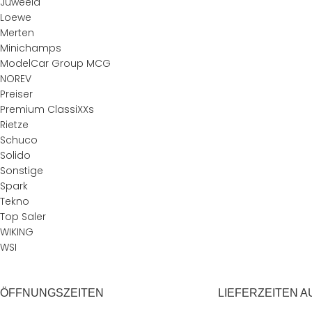
Juweela
Loewe
Merten
Minichamps
ModelCar Group MCG
NOREV
Preiser
Premium ClassiXXs
Rietze
Schuco
Solido
Sonstige
Spark
Tekno
Top Saler
WIKING
WSI
ÖFFNUNGSZEITEN
LIEFERZEITEN A