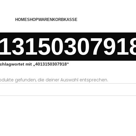
HOME
SHOP
WARENKORB
KASSE
1315030791
chlagwortet mit „4013150307918“
odukte gefunden, die deiner Auswahl entsprechen.