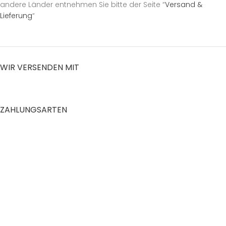
andere Länder entnehmen Sie bitte der Seite “
Versand &
Lieferung
“
WIR VERSENDEN MIT
ZAHLUNGSARTEN
RECHTLICHES
Datenschutzerklärung
AGB
Impressum
Zahlung und Versand
Widerrufsrecht