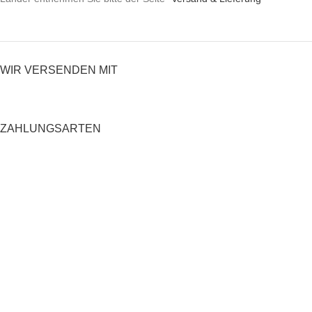
WIR VERSENDEN MIT
ZAHLUNGSARTEN
RECHTLICHES
Datenschutzerklärung
AGB
Impressum
Zahlung und Versand
Widerrufsrecht
Shop