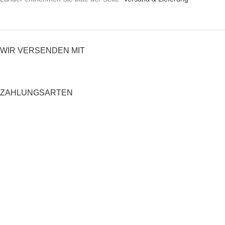
WIR VERSENDEN MIT
ZAHLUNGSARTEN
RECHTLICHES
Datenschutzerklärung
AGB
Impressum
Zahlung und Versand
Widerrufsrecht
Shop