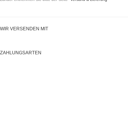
WIR VERSENDEN MIT
ZAHLUNGSARTEN
RECHTLICHES
Datenschutzerklärung
AGB
Impressum
Zahlung und Versand
Widerrufsrecht
Shop