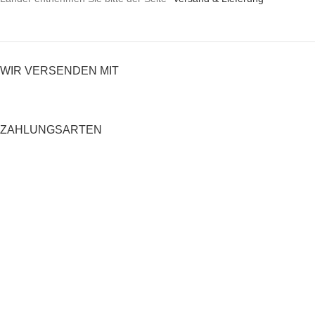
WIR VERSENDEN MIT
ZAHLUNGSARTEN
RECHTLICHES
Datenschutzerklärung
AGB
Impressum
Zahlung und Versand
Widerrufsrecht
Shop