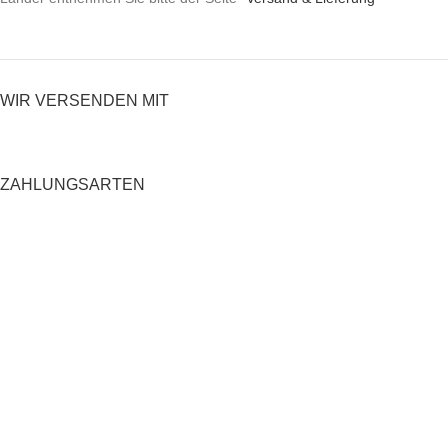
WIR VERSENDEN MIT
ZAHLUNGSARTEN
RECHTLICHES
Datenschutzerklärung
AGB
Impressum
Zahlung und Versand
Widerrufsrecht
Shop