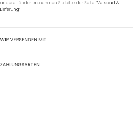
andere Länder entnehmen Sie bitte der Seite “
Versand &
Lieferung
“
WIR VERSENDEN MIT
ZAHLUNGSARTEN
RECHTLICHES
Datenschutzerklärung
AGB
Impressum
Zahlung und Versand
Widerrufsrecht