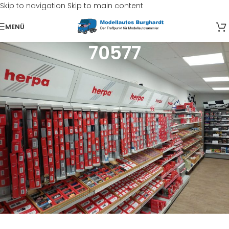
Skip to navigation
Skip to main content
MENÜ
70577
Start
/
Produkte verschlagwortet mit „70577“
Es wurden keine Produkte gefunden, die deiner Auswahl
entsprechen.
Suche