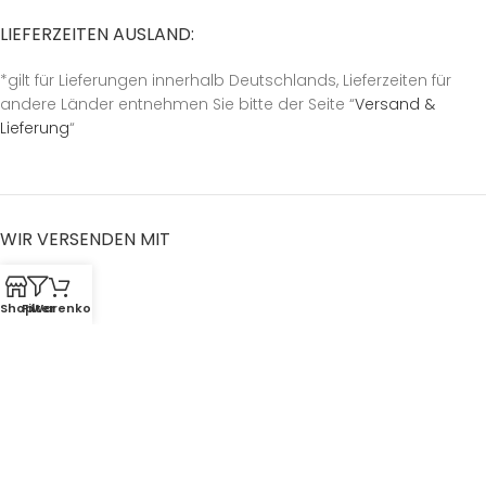
LIEFERZEITEN AUSLAND:
*gilt für Lieferungen innerhalb Deutschlands, Lieferzeiten für
andere Länder entnehmen Sie bitte der Seite “
Versand &
Lieferung
“
WIR VERSENDEN MIT
Shop
Filter
Warenkorb
ZAHLUNGSARTEN
RECHTLICHES
Datenschutzerklärung