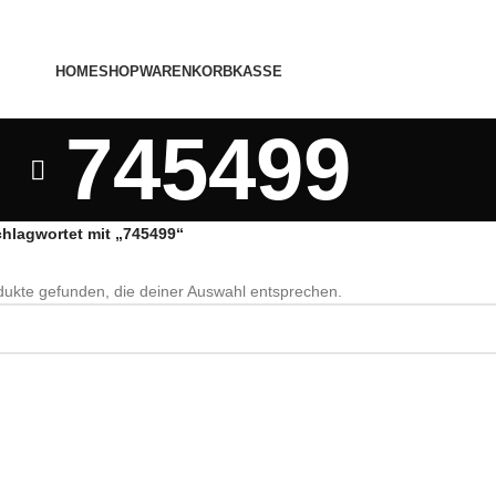
HOME
SHOP
WARENKORB
KASSE
745499
chlagwortet mit „745499“
ukte gefunden, die deiner Auswahl entsprechen.