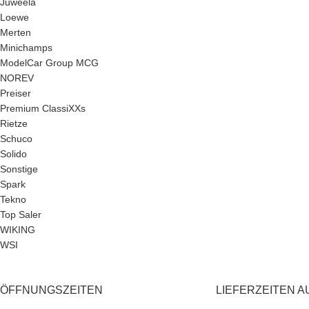
Juweela
Loewe
Merten
Minichamps
ModelCar Group MCG
NOREV
Preiser
Premium ClassiXXs
Rietze
Schuco
Solido
Sonstige
Spark
Tekno
Top Saler
WIKING
WSI
ÖFFNUNGSZEITEN
LIEFERZEITEN A