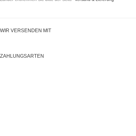
WIR VERSENDEN MIT
ZAHLUNGSARTEN
RECHTLICHES
Datenschutzerklärung
AGB
Impressum
Zahlung und Versand
Widerrufsrecht
Shop