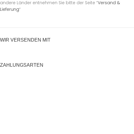
andere Länder entnehmen Sie bitte der Seite “
Versand &
Lieferung
“
WIR VERSENDEN MIT
ZAHLUNGSARTEN
RECHTLICHES
Datenschutzerklärung
AGB
Impressum
Zahlung und Versand
Widerrufsrecht