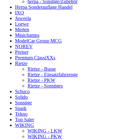
herpa - Sonstige/Zubehör
Herpa Sonderauflage Handel
IXO
Juweela
Loewe
Merten
Minichamps
ModelCar Group MCG
NOREV
Preiser
Premium ClassiXXs
Rietze
Rietze - Busse
Rietze - Einsatzfahrzeuge
Rietze - PKW
Rietze - Sonstiges
Schuco
Solido
Sonstige
Spark
Tekno
Top Saler
WIKING
WIKING - LKW
WIKING - PKW