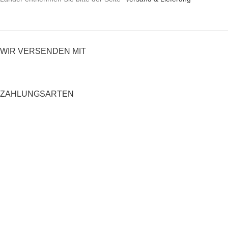
WIR VERSENDEN MIT
ZAHLUNGSARTEN
RECHTLICHES
Datenschutzerklärung
AGB
Impressum
Zahlung und Versand
Widerrufsrecht
Shop