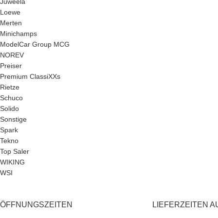
Juweela
Loewe
Merten
Minichamps
ModelCar Group MCG
NOREV
Preiser
Premium ClassiXXs
Rietze
Schuco
Solido
Sonstige
Spark
Tekno
Top Saler
WIKING
WSI
ÖFFNUNGSZEITEN
LIEFERZEITEN A